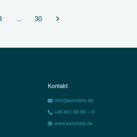
8
…
30
Kontakt
info@eurodata.de
+49 681 88 08 – 0
www.eurodata.de