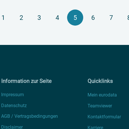
1
2
3
4
5
6
7
Information zur Seite
Quicklinks
Impressum
Mein eurodata
Datenschutz
Teamviewer
AGB / Vertragsbedingungen
Kontaktformular
Disclaimer
Karriere