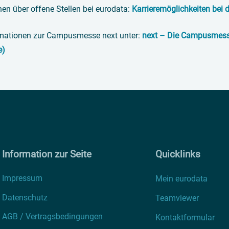
en über offene Stellen bei eurodata:
Karrieremöglichkeiten bei 
mationen zur Campusmesse next unter:
next – Die Campusmesse 
e)
Information zur Seite
Quicklinks
Impressum
Mein eurodata
Datenschutz
Teamviewer
AGB / Vertragsbedingungen
Kontaktformular