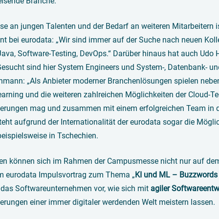
isende Branche.
sse an jungen Talenten und der Bedarf an weiteren Mitarbeitern 
t bei eurodata: „Wir sind immer auf der Suche nach neuen Kolle
Java, Software-Testing, DevOps.“ Darüber hinaus hat auch Udo H
Gesucht sind hier System Engineers und System-, Datenbank- un
mann: „Als Anbieter moderner Branchenlösungen spielen neben
rning und die weiteren zahlreichen Möglichkeiten der Cloud-Tec
erungen mag und zusammen mit einem erfolgreichen Team in der 
eht aufgrund der Internationalität der eurodata sogar die Mögli
eispielsweise in Tschechien.
ten können sich im Rahmen der Campusmesse nicht nur auf dem
 eurodata Impulsvortrag zum Thema „
KI und ML – Buzzwords d
t das Softwareunternehmen vor, wie sich mit
agiler Softwareent
erungen einer immer digitaler werdenden Welt meistern lassen.