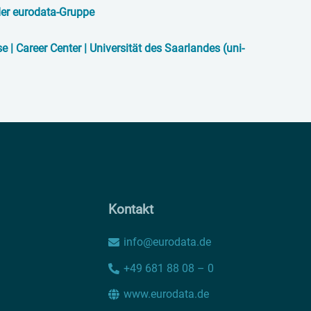
der eurodata-Gruppe
| Career Center | Universität des Saarlandes (uni-
Kontakt
info@eurodata.de
+49 681 88 08 – 0
www.eurodata.de