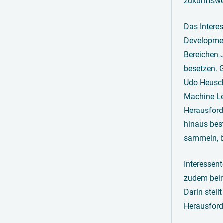
zukunftswe
Das Intere
Developmen
Bereichen 
besetzen. 
Udo Heusch
Machine Lea
Herausford
hinaus best
sammeln, b
Interessen
zudem beim
Darin stell
Herausford