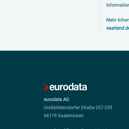
Information
Mehr Infor
saarland.d
eurodata AG
Großblittersdorfer Straße 257-259
66119 Saarbrücken