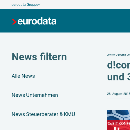
eurodata-Gruppe
News filtern
News Events
,
N
d!co
und 
Alle News
News Unternehmen
28. August 201
News Steuerberater & KMU