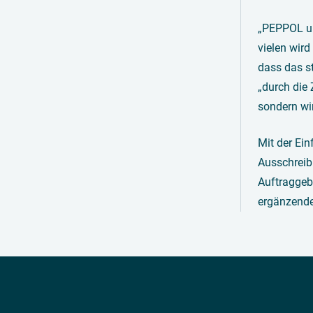
„PEPPOL un
vielen wir
dass das s
„durch die 
sondern wi
Mit der Ei
Ausschreibu
Auftraggeb
ergänzende