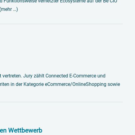
nd Funktionsweise vernetzter Ecosysteme auf der Be CIO
 (mehr …)
st vertreten. Jury zählt Connected E-Commerce und
riten in der Kategorie eCommerce/OnlineShopping sowie
 den Wettbewerb