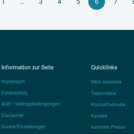
1
…
3
4
5
6
7
Information zur Seite
Quicklinks
Impressum
Mein eurodata
Datenschutz
Teamviewer
AGB / Vertragsbedingungen
Kontaktformular
Disclaimer
Karriere
Cookie-Einstellungen
eurodata Presse